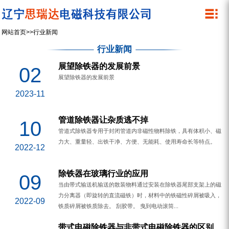
关于我们
产品中心
网站首页
>>
行业新闻
公司简介
除铁器
行业新闻
管道除铁器
资质荣誉
展望除铁器的发展前景
02
展望除铁器的发展前景
内磁磁选机
企业文化
2023-11
湿式筒式磁选机
管道除铁器让杂质逃不掉
10
微细粉干粉螺旋磁选机
管道式除铁器专用于封闭管道内非磁性物料除铁，具有体积小、磁
力大、重量轻、出铁干净、方便、无能耗、使用寿命长等特点。
2022-12
永磁滚筒
设备展示
除铁器在玻璃行业的应用
09
当由带式输送机输送的散装物料通过安装在除铁器尾部支架上的磁
螺旋除铁器
力分离器（即旋转的直流磁铁）时，材料中的铁磁性碎屑被吸入，
2022-09
铁质碎屑被铁质除去。 刮胶带。 曳到电动滚筒...
带式电磁除铁器与非带式电磁除铁器的区别