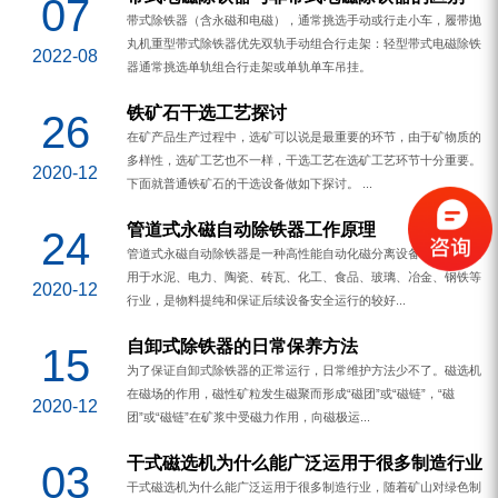
07
带式除铁器（含永磁和电磁），通常挑选手动或行走小车，履带抛
丸机重型带式除铁器优先双轨手动组合行走架：轻型带式电磁除铁
2022-08
器通常挑选单轨组合行走架或单轨单车吊挂。
铁矿石干选工艺探讨
26
在矿产品生产过程中，选矿可以说是最重要的环节，由于矿物质的
多样性，选矿工艺也不一样，干选工艺在选矿工艺环节十分重要。
2020-12
下面就普通铁矿石的干选设备做如下探讨。 ...
管道式永磁自动除铁器工作原理
24
管道式永磁自动除铁器是一种高性能自动化磁分离设备，可广泛应
用于水泥、电力、陶瓷、砖瓦、化工、食品、玻璃、冶金、钢铁等
2020-12
行业，是物料提纯和保证后续设备安全运行的较好...
自卸式除铁器的日常保养方法
15
为了保证自卸式除铁器的正常运行，日常维护方法少不了。磁选机
在磁场的作用，磁性矿粒发生磁聚而形成“磁团”或“磁链”，“磁
2020-12
团”或“磁链”在矿浆中受磁力作用，向磁极运...
干式磁选机为什么能广泛运用于很多制造行业
03
干式磁选机为什么能广泛运用于很多制造行业，随着矿山对绿色制