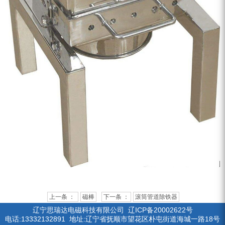
上一条 ：
磁棒
下一条 ：
滚筒管道除铁器
辽宁思瑞达电磁科技有限公司
辽ICP备20002622号
电话:13332132891 地址:辽宁省抚顺市望花区朴屯街道海城一路18号