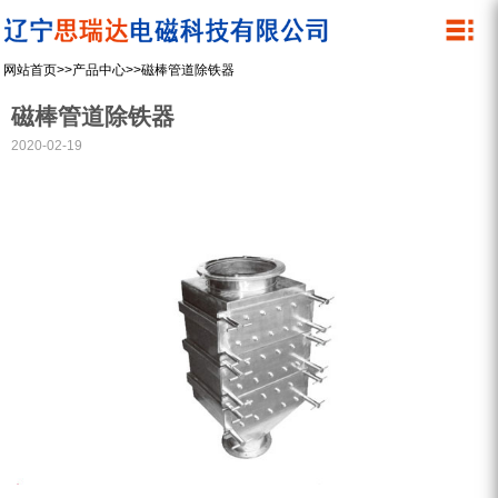
关于我们
产品中心
网站首页
>>
产品中心
>>
磁棒管道除铁器
公司简介
除铁器
磁棒管道除铁器
管道除铁器
资质荣誉
2020-02-19
内磁磁选机
企业文化
湿式筒式磁选机
微细粉干粉螺旋磁选机
永磁滚筒
设备展示
螺旋除铁器