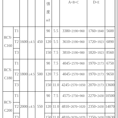
A
D
×
B
×
C
×
E
强
度
mT
T1
90
5.5
3380
1760
5600
×
2190
×
960
×
1840
RCY-
T2
1600
≤
450
120
5.5
3610
1720
6890
4.5
×
2190
×
960
×
1923
C160
T3
150
7.5
3810
1820
8560
×
2190
×
980
×
1923
T1
90
7.5
4045
1970
6750
×
2570
×
960
×
2173
RCY-
T2
1800
≤
500
120
7.5
4045
1970
9650
4.5
×
2570
×
960
×
2173
C180
T3
150
11.0
4245
2070
13600
×
2570
×
1050
×
2173
T1
90
7.5
4575
2270
10500
×
2750
×
960
×
2430
RCY-
T2
2000
≤
550
120
11.0
4810
2350
14070
4.5
×
2670
×
1020
×
2430
C200
T3
150
11.0
4810
2350
18630
×
2670
×
1070
×
2430