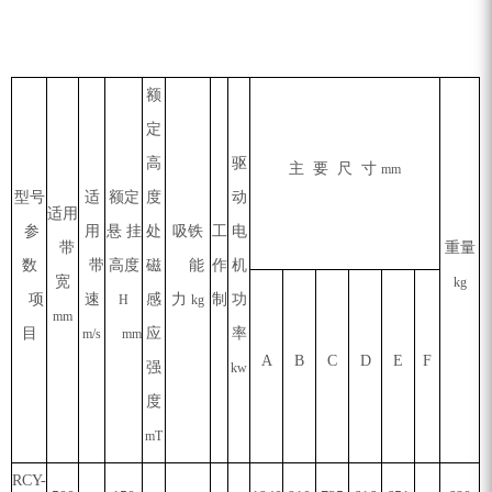
额
定
高
驱
主 要 尺 寸
mm
型号
适
额定
度
动
适用
参
用
悬 挂
处
吸铁
工
电
带
重量
数
带
高度
磁
能
作
机
宽
kg
项
速
感
力
制
功
H
kg
mm
目
应
率
m/s
mm
A
B
C
D
E
F
强
kw
度
mT
RCY-