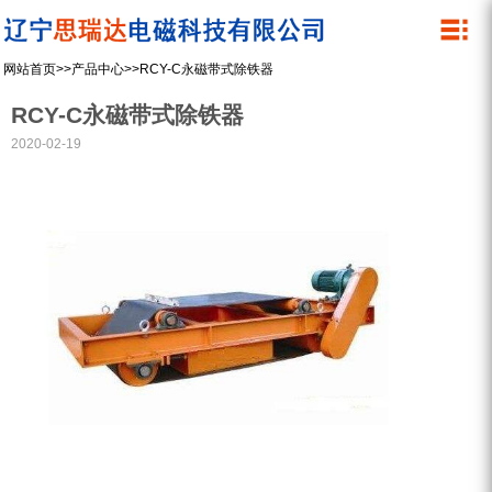
关于我们
产品中心
网站首页
>>
产品中心
>>
RCY-C永磁带式除铁器
公司简介
除铁器
RCY-C永磁带式除铁器
管道除铁器
资质荣誉
2020-02-19
内磁磁选机
企业文化
湿式筒式磁选机
微细粉干粉螺旋磁选机
永磁滚筒
设备展示
螺旋除铁器