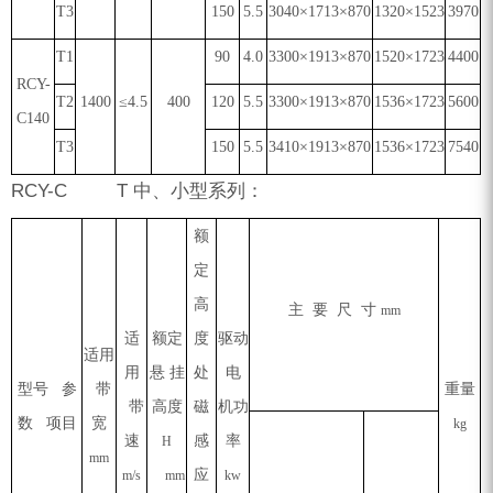
T3
150
5.5
3040×1713×870
1320×1523
3970
T1
90
4.0
3300×1913×870
1520×1723
4400
RCY-
T2
1400
≤4.5
400
120
5.5
3300×1913×870
1536×1723
5600
C140
T3
150
5.5
3410×1913×870
1536×1723
7540
RCY-C T 中、小型系列：
额
定
高
主 要 尺 寸
mm
适
额定
度
驱动
适用
用
悬 挂
处
电
型号 参
带
重量
带
高度
磁
机功
数 项目
宽
kg
速
感
率
H
mm
应
m/s
mm
kw