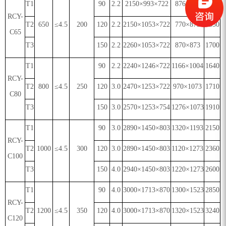
T1
90
2.2
2150×993×722
876×805
1280
RCY-
T2
650
≤4.5
200
120
2.2
2150×1053×722
770×873
1350
C65
T3
150
2.2
2260×1053×722
870×873
1700
T1
90
2.2
2240×1246×722
1166×1004
1640
RCY-
T2
800
≤4.5
250
120
3.0
2470×1253×722
970×1073
1710
C80
T3
150
3.0
2570×1253×754
1276×1073
1910
T1
90
3.0
2890×1450×803
1320×1193
2150
RCY-
T2
1000
≤4.5
300
120
3.0
2890×1450×803
1120×1273
2360
C100
T3
150
4.0
2940×1450×803
1220×1273
2600
T1
90
4.0
3000×1713×870
1300×1523
2850
RCY-
T2
1200
≤4.5
350
120
4.0
3000×1713×870
1320×1523
3240
C120