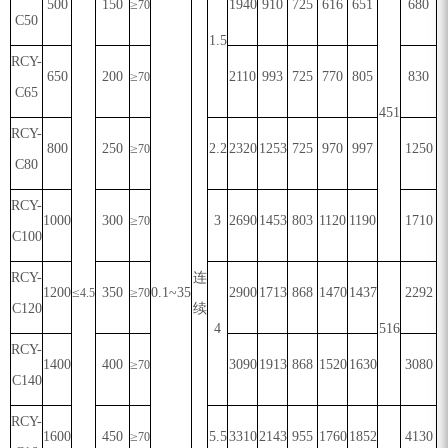
500
150
≥
1940
910
725
616
651
680
70
C50
1.5
RCY-
650
200
≥
2110
993
725
770
805
830
70
C65
451
RCY-
800
250
≥
2.2
2320
1253
725
970
997
1250
70
C80
RCY-
1000
300
≥
3
2690
1453
803
1120
1190
1710
70
C100
RCY-
连
1200
≤
350
≥
0.1~35
2900
1713
868
1470
1437
2292
4.5
70
C120
续
4
516
RCY-
1400
400
≥
3090
1913
868
1520
1630
3080
70
C140
RCY-
1600
450
≥
5.5
3310
2143
955
1760
1852
4130
70