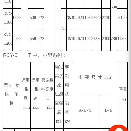
C16
590
RCY-
1800
500
≥
3540
2420
1050
2045
2130
8100
72
C180
7.5
RCY-
2000
550
≥
4510
2670
1070
2350
2400
780
11300
72
C200
RCY-C T 中、小型系列：
额定
驱
高度
动
主 要 尺 寸 mm
适用
适用
额定悬
型号 参
处
电
带
带
挂高度
重量
数 项
磁感
机
宽
速
H
kg
目
应强
功
mm
m/s
mm
A×B×C
D×E
度
率
mT
kw