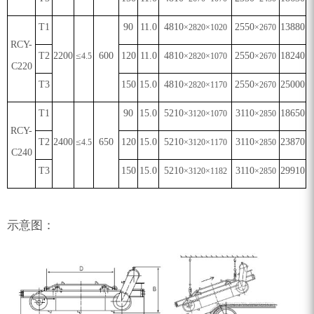
T1
90
11.0
4810
2550
13880
×
2820
×
1020
×
2670
RCY-
T2
2200
≤
600
120
11.0
4810
2550
18240
4.5
×
2820
×
1070
×
2670
C220
T3
150
15.0
4810
2550
25000
×
2820
×
1170
×
2670
T1
90
15.0
5210
3110
18650
×
3120
×
1070
×
2850
RCY-
T2
2400
≤
650
120
15.0
5210
3110
23870
4.5
×
3120
×
1170
×
2850
C240
T3
150
15.0
5210
3110
29910
×
3120
×
1182
×
2850
示意图：