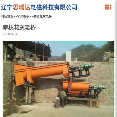
关于我们
产品中心
网站首页
>>
客户案例
>>
攀枝花灰老桥
公司简介
除铁器
攀枝花灰老桥
管道除铁器
资质荣誉
2020-02-18
内磁磁选机
企业文化
湿式筒式磁选机
微细粉干粉螺旋磁选机
永磁滚筒
设备展示
螺旋除铁器