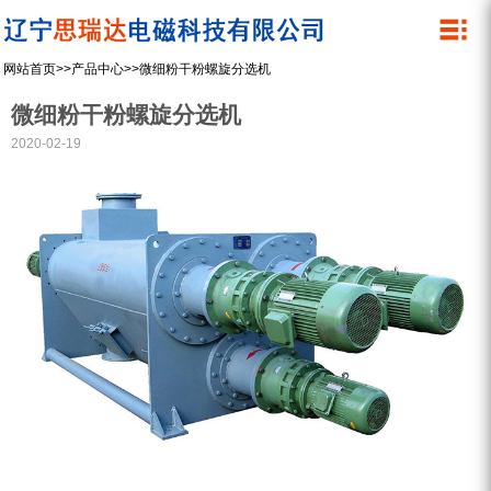
关于我们
产品中心
网站首页
>>
产品中心
>>
微细粉干粉螺旋分选机
公司简介
除铁器
微细粉干粉螺旋分选机
管道除铁器
资质荣誉
2020-02-19
内磁磁选机
企业文化
湿式筒式磁选机
微细粉干粉螺旋磁选机
永磁滚筒
设备展示
螺旋除铁器