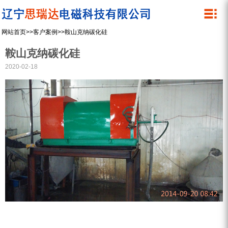
关于我们
产品中心
网站首页
>>
客户案例
>>
鞍山克纳碳化硅
公司简介
除铁器
鞍山克纳碳化硅
管道除铁器
资质荣誉
2020-02-18
内磁磁选机
企业文化
湿式筒式磁选机
微细粉干粉螺旋磁选机
永磁滚筒
设备展示
螺旋除铁器